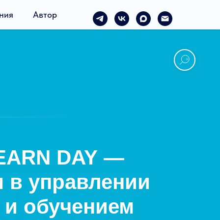
ния
Автор
ARN DAY —
м в управлении
 и обучением