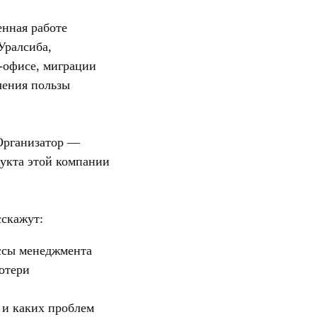
нная работе
Уралсиба,
-офисе, миграции
чения пользы
Организатор —
укта этой компании
сскажут:
ссы менеджмента
отери
 и каких проблем