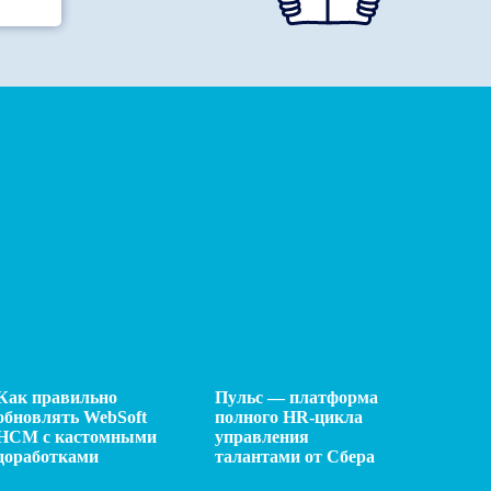
Как правильно
Пульс — платформа
обновлять WebSoft
полного HR-цикла
HCM с кастомными
управления
доработками
талантами от Сбера