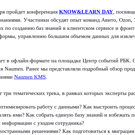
бря пройдет конференция
KNOW&LEARN DAY
,
посвяще
наниями. Участники обсудят опыт команд Авито, Ozon, 
х по созданию баз знаний в клиентском сервисе и фронт
тформы, управлению большим объемом данных для извле
ет в офлайн-формате на площадке Центр событий РБК. 
я Naumen. Ранее мы представляли подробный обзор прод
аниями
Naumen KMS
.
 три тематических трека, в рамках которых эксперты ра
птимизировать работу с данными? Как выстроить проце
влять ими? Как собрать единую базу знаний и избежать п
 информации с уходом сотрудника?
иностранными решениями? Как подготовиться к миграции