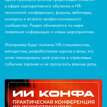
в сфере корпоративного обучения и HR-
технологий: конференции, форумы, вебинары,
конкурсы и встречи профессионального
сообщества. Раздел обновляется по мере
появления информации о новых мероприятиях.
Материалы будут полезны HR-специалистам,
методистам, разработчикам курсов и всем, кто
хочет планировать своё участие в отраслевых
событиях заранее и не пропускать важные даты.