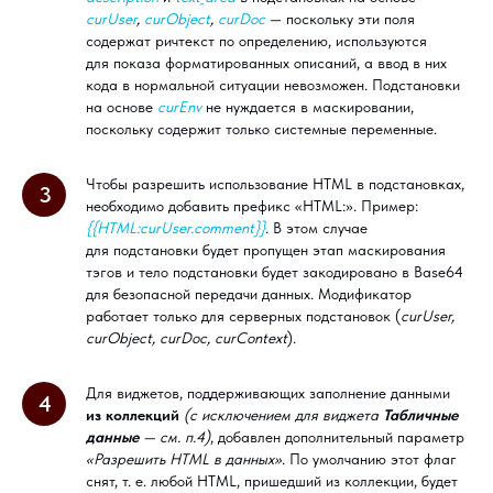
curUser
,
curObject
,
curDoc
— поскольку эти поля
содержат ричтекст по определению, используются
для показа форматированных описаний, а ввод в них
кода в нормальной ситуации невозможен. Подстановки
на основе
curEnv
не нуждается в маскировании,
поскольку содержит только системные переменные.
Чтобы разрешить использование HTML в подстановках,
3
необходимо добавить префикс «HTML:». Пример:
{{HTML:curUser.comment}}
. В этом случае
для подстановки будет пропущен этап маскирования
тэгов и тело подстановки будет закодировано в Base64
для безопасной передачи данных. Модификатор
работает только для серверных подстановок (
curUser,
curObject, curDoc, curContext
).
Для виджетов, поддерживающих заполнение данными
4
из коллекций
(с исключением для виджета
Табличные
данные
— см. п.4)
, добавлен дополнительный параметр
«Разрешить HTML в данных»
. По умолчанию этот флаг
снят, т. е. любой HTML, пришедший из коллекции, будет