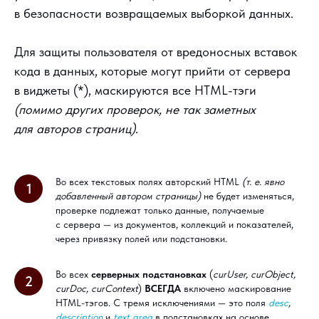
в безопасности возвращаемых выборкой данных.
Для защиты пользователя от вредоносных вставок
кода в данных, которые могут прийти от сервера
в виджеты (*), маскируются все HTML-тэги
(помимо других проверок, не так заметных
для авторов страниц)
.
Во всех текстовых полях авторский HTML
(т. е. явно
1
добавленный автором страницы)
не будет изменяться,
проверке подлежат только данные, получаемые
с сервера — из документов, коллекций и показателей,
через привязку полей или подстановки.
Во всех
серверных подстановках
(
curUser, curObject,
2
curDoc, curContext
)
ВСЕГДА
включено маскирование
HTML-тэгов. С тремя исключениями — это поля
desc
,
description
и
text_area
в подстановках на основе