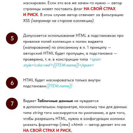
маскирован. Если это все же зачем-то нужно — автор
страницы может поставить флаг
НА СВОЙ СТРАХ
И РИСК
. В этом случае автор отвечает за фильтрацию
XSS
(например на стороне коллекции)
.
Допускается использование HTML в подстановках при
5
привязке полей коллекции к полям виджета
(мапирование) по описанному в п. 1 принципу —
авторский HTML будет пропущен, а подстановка —
проверена, т. е. в конструкции типа
<span
style='color:red'>{{ITEM.name}}</span>
HTML будет маскироваться только внутри
6
подстановки
{{ITEM.name}}
Виджет
Табличные данные
не нуждается
7
в дополнительном параметре, поскольку там для данных
типа
string
тэги маскируются по умолчанию, а для того,
чтобы разрешить HTML, нужно в конфигурации колонки
указать форматтер (view) «
html
» — автор делает это на
НА СВОЙ СТРАХ И РИСК
.