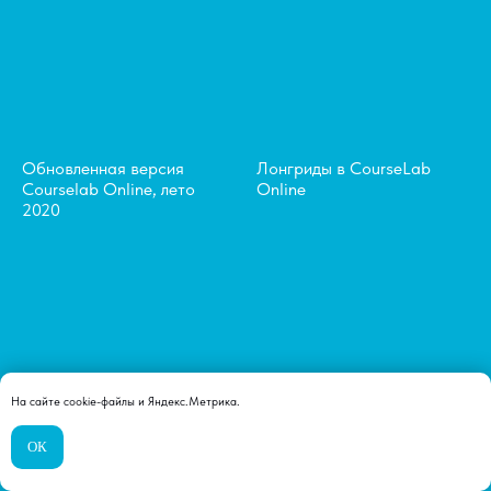
Обновленная версия
Лонгриды в CourseLab
Courselab Online, лето
Online
2020
На сайте cookie-файлы и Яндекс.Метрика.
Практика показала: хочешь
Е-Практика и только
стабильности – будь с
практика!
ОК
WebSoft