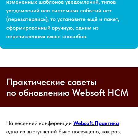
измененных шаблонов уведомлений, типов
уведомлений или системных событий нет
(перезатерлись), то установите ещё и пакет,
сформированный вручную, одним из
перечисленных выше способов.
Практические советы
по обновлению Websoft HCM
На весенней конференции
Websoft.Практика
одно из выступлений было посвящено, как раз,