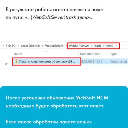
В результате работы агента появится пакет
по пути:
«…\WebSoftServer\trash\temp»
.
После установки обновления WebSoft HCM
необходимо будет обработать этот пакет.
Если после обработки пакета ваших