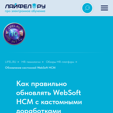
LIFEL.RU
»
HR-технологии
»
Обзоры HR-платформ
»
Обновление кастомной WebSoft HCM
Как правильно
обновлять WebSoft
HCM с кастомными
доработками