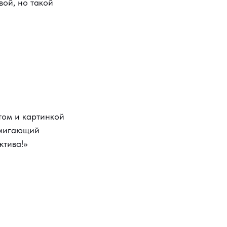
вой, но такой
том и картинкой
о мигающий
ктива!»