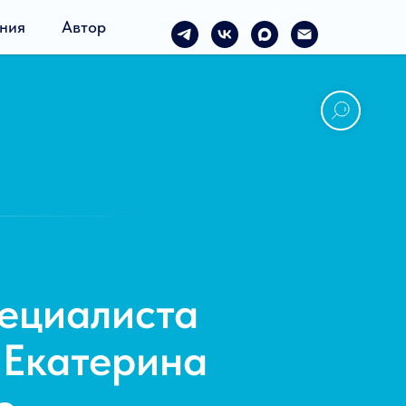
ния
Автор
ециалиста
: Екатерина