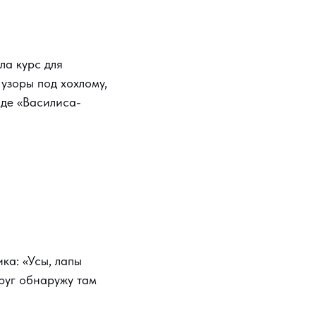
ла курс для
 узоры под хохлому,
оде «Василиса-
ика: «Усы, лапы
руг обнаружу там