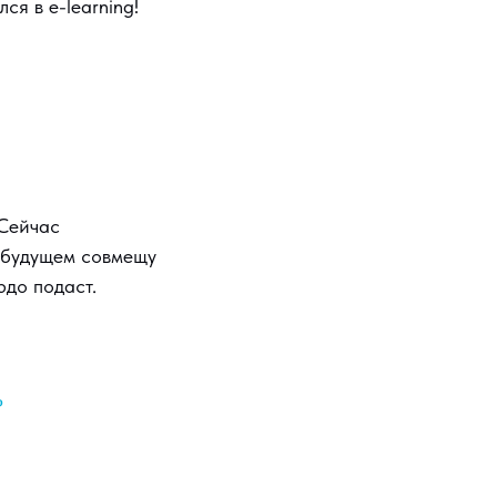
ся в e-learning!
 Сейчас
в будущем совмещу
юдо подаст.
?