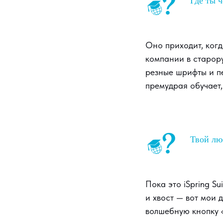
Где ты ч
Оно приходит, когд
компании в старору
резные шрифты и п
премудрая обучает,
Твой лю
Пока это iSpring Su
и хвост — вот мои 
волшебную кнопку 