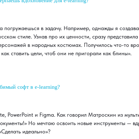
ерпаешь вдохновение для e-learning?
а погружаешься в задачу. Например, однажды я создава
сском стиле. Узнав про их ценности, сразу представила
ерсонажей в народных костюмах. Получилось что-то вр
 как ставить цели, чтоб они не пригорали как блины».
бимый софт в e-learning?
ite, PowerPoint и Figma. Как говорил Матроскин из мульт
документы!» Но мечтаю освоить новые инструменты — вд
«Сделать идеально»?