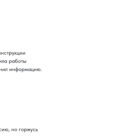
инструкции
вила работы
омнил информацию.
сию, но горжусь