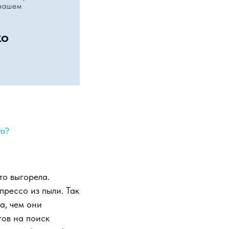
 нашем
ко
го?
то выгорела.
прессо из пыли. Так
а, чем они
тов на поиск