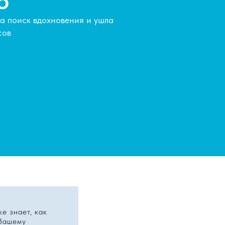
о
а поиск вдохновения и ушла
сов
ке знает, как
 Вашему