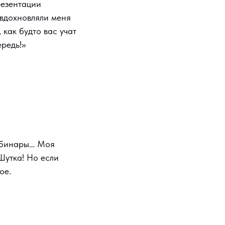
резентации
 вдохновляли меня
 как будто вас учат
ередь!»
вебинары… Моя
 Шутка! Но если
ое.