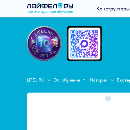
Конструкторы
LIFEL.RU
Эл. обучение
Истории
Екате
»
»
»