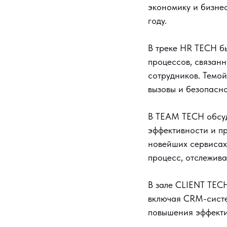
экономику и бизнес
году.
В треке HR TECH б
процессов, связанн
сотрудников. Темой
вызовы и безопасно
В TEAM TECH обсуд
эффективности и п
новейших сервисах
процесс, отслежив
В зале CLIENT TEC
включая CRM-систе
повышения эффекти