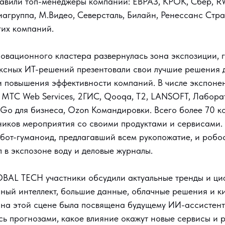
авили топ-менеджеры компаний: ЕВРАЗ, КРОК, Сбер, RW
иагруппа, М.Видео, Северсталь, Билайн, Ренессанс Стр
гих компаний.
овационного кластера развернулась зона экспозиции, 
ксных ИТ-решений презентовали свои лучшие решения 
 повышения эффективности компаний. В числе экспонен
МТС Web Services, 2ГИС, Qooqa, Т2, LANSOFT, Лабора
 Go для бизнеса, Ozon Командировки. Всего более 70 
ников мероприятия со своими продуктами и сервисами.
бот-гуманоид, предлагавший всем рукопожатие, и робос
 в экспозоне воду и деловые журналы.
OBAL TECH участники обсудили актуальные тренды и ци
нный интеллект, большие данные, облачные решения и к
 на этой сцене была посвящена будущему ИИ-ассистенто
сь прогнозами, какое влияние окажут новые сервисы и 