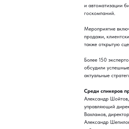
и автоматизации б
госкомпаний.
Мероприятие включа
продажи, клиентски
также открытую сце
Более 150 эксперт
обсудили успешные 
актуальные страте
Среди спикеров 
Александр Шойтов,
управляющий дирек
Вахламов, директо
Александр Шепилов