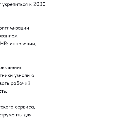
т укрепиться к 2030
 оптимизации
ржанием
 HR: инновации,
повышения
тники узнали о
вать рабочий
ть.
ского сервиса,
струменты для