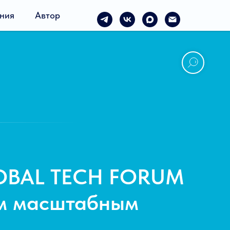
ния
Автор
OBAL TECH FORUM
м масштабным