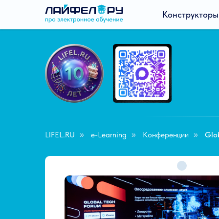
Конструкторы
LIFEL.RU
e-Learning
Конференции
Glo
»
»
»