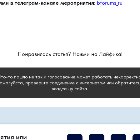
ями в телеграм-канале мероприятия
:
bforums_ru
Понравилась статья? Нажми на Лайфика!
Что-то пошло не так и голосование может работать некорректно
ожалуйста, проверьте соединение с интернетом или обратитесь
владельцу сайта.
ятия или