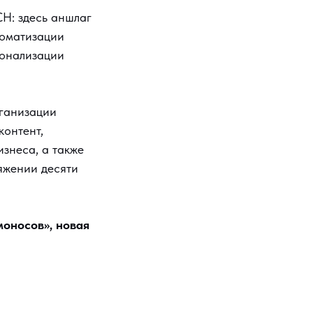
H: здесь аншлаг
томатизации
сонализации
ганизации
контент,
изнеса, а также
яжении десяти
оносов», новая