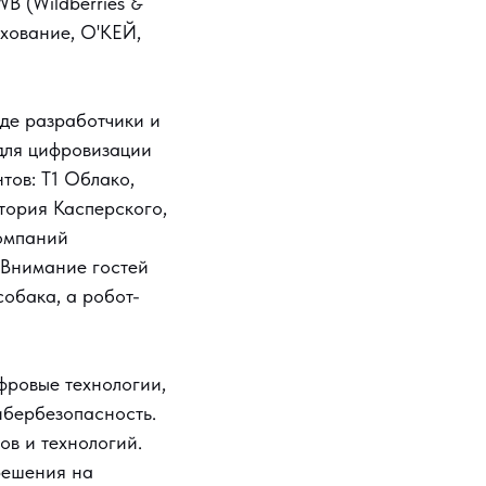
B (Wildberries &
ахование, О'КЕЙ,
где разработчики и
для цифровизации
тов: Т1 Облако,
тория Касперского,
компаний
 Внимание гостей
обака, а робот-
фровые технологии,
ибербезопасность.
в и технологий.
решения на