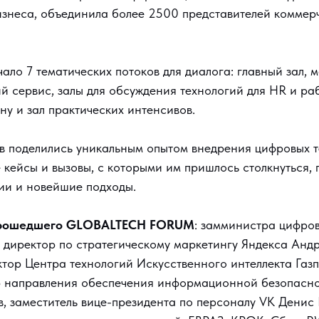
изнеса, объединила более 2500 представителей коммерч
ло 7 тематических потоков для диалога: главный зал, м
й сервис, залы для обсуждения технологий для HR и ра
ну и зал практических интенсивов.
ов поделились уникальным опытом внедрения цифровых т
кейсы и вызовы, с которыми им пришлось столкнуться, 
гии и новейшие подходы.
прошедшего GLOBALTECH FORUM
: замминистра цифро
 директор по стратегическому маркетингу Яндекса Анд
тор Центра технологий Искусственного интеллекта Газ
р направления обеспечения информационной безопасно
, заместитель вице-президента по персоналу VK Денис