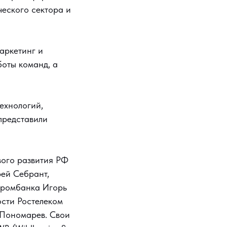
еского сектора и
аркетинг и
боты команд, а
ехнологий,
представили
вого развития РФ
рей Себрант,
промбанка Игорь
сти Ростелеком
 Пономарев. Свои