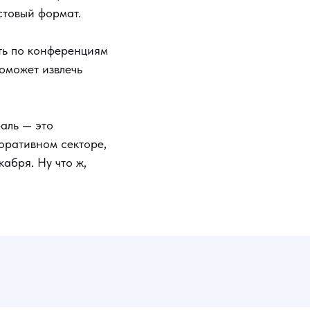
стовый формат.
уть по конференциям
поможет извлечь
аль — это
оративном секторе,
абря. Ну что ж,