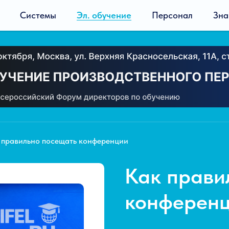
Системы
Эл. обучение
Персонал
Зна
 правильно посещать конференции
Как прави
конферен