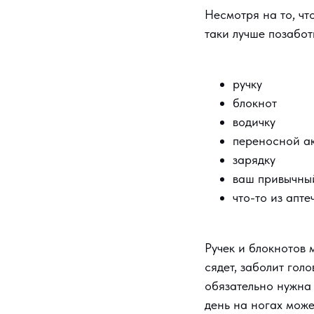
Несмотря на то, чт
таки лучше позаботь
ручку
блокнот
водичку
переносной а
зарядку
ваш привычны
что-то из апте
Ручек и блокнотов 
сядет, заболит гол
обязательно нужна 
день на ногах може