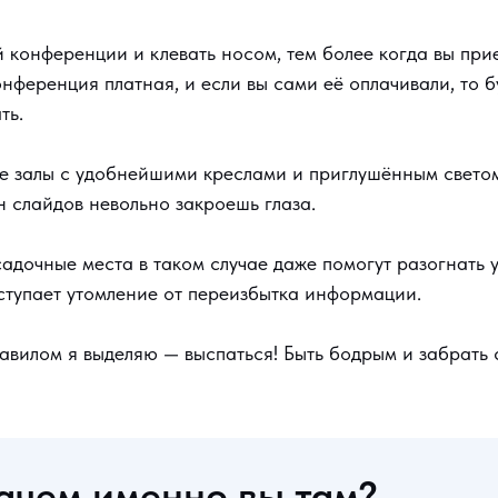
 конференции и клевать носом, тем более когда вы при
онференция платная, и если вы сами её оплачивали, то 
ть.
е залы с удобнейшими креслами и приглушённым светом,
н слайдов невольно закроешь глаза.
адочные места в таком случае даже помогут разогнать 
ступает утомление от переизбытка информации.
авилом я выделяю — выспаться! Быть бодрым и забрать
зачем именно вы там?