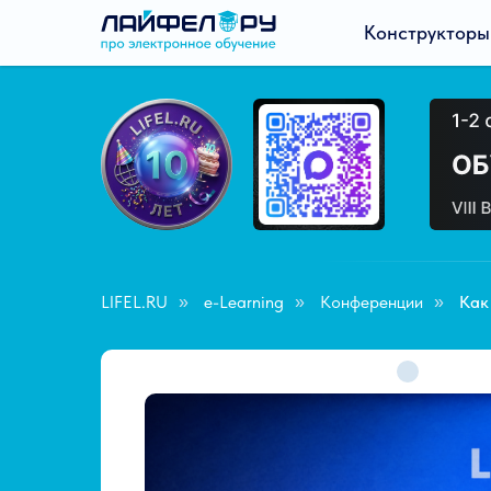
Конструкторы
LIFEL.RU
e-Learning
Конференции
Как
»
»
»