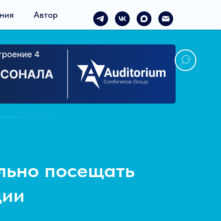
ния
Автор
льно посещать
ции