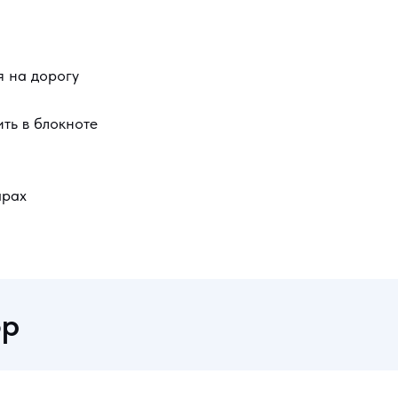
я на дорогу
ть в блокноте
арах
ор