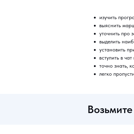
изучить прог
выяснить марш
уточнить про 
выделить наиб
установить п
вступить в ча
точно знать, к
легко пропусти
Возьмите