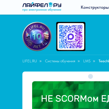
Конструкторы
LIFEL.RU
Системы обучения
LMS
Teach
»
»
»