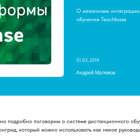
О механизме интеграции
обучения Teachbase
01.05.2019
Андрей Матюков
но подробно поговорим о системе дистанционного обу
онгрид, который можно использовать как некое руковод