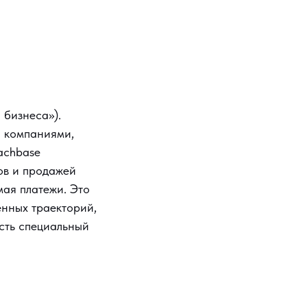
 бизнеса»).
а компаниями,
achbase
ов и продажей
мая платежи. Это
нных траекторий,
сть специальный