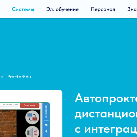
Системы
Эл. обучение
Персонал
Зна
ProctorEdu
»
Автопрокт
дистанцио
с интегра