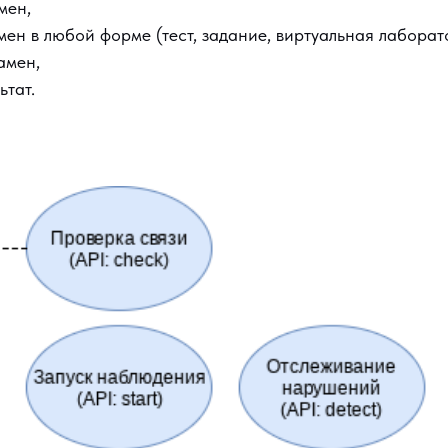
мен,
мен в любой форме (тест, задание, виртуальная лаборато
амен,
ьтат.