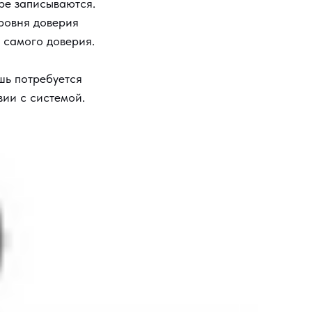
ере записываются.
уровня доверия
 самого доверия.
шь потребуется
вии с системой.