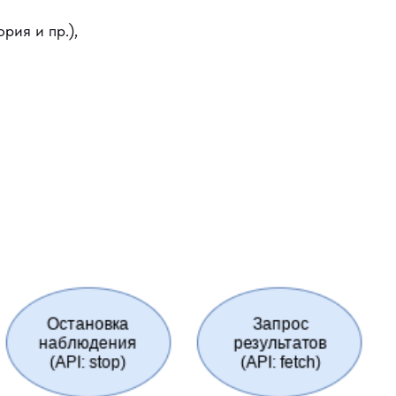
рия и пр.),