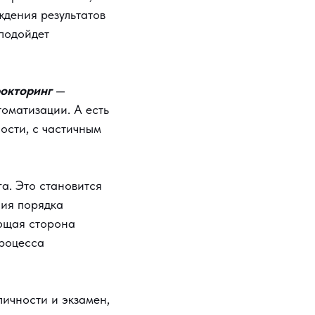
ждения результатов
 подойдет
окторинг
—
оматизации. А есть
ости, с частичным
а. Это становится
ния порядка
ющая сторона
процесса
личности и экзамен,