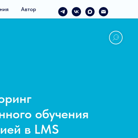
ния
Автор
оринг
нного обучения
цией в LMS