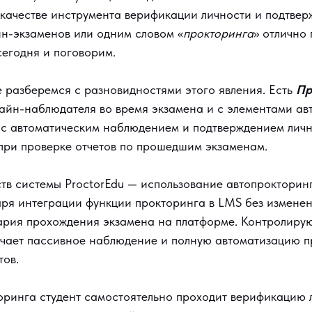
 качестве инструмента верификации личности и подтвер
н-экзаменов или одним словом «
прокторинга
» отлично
сегодня и поговорим.
е разберемся с разновидностями этого явления. Есть
Пр
айн-наблюдателя во время экзамена и с элементами авт
с автоматическим наблюдением и подтверждением личн
 при проверке отчетов по прошедшим экзаменам.
тв системы ProctorEdu — использование автопрокторинг
ря интеграции функции прокторинга в LMS без измене
ария прохождения экзамена на платформе. Контролиру
лучает пассивное наблюдение и полную автоматизацию 
тов.
оринга студент самостоятельно проходит верификацию 