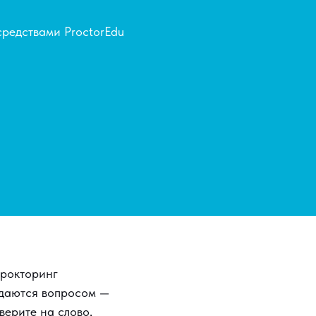
средствами ProctorEdu
прокторинг
адаются вопросом —
верите на слово,