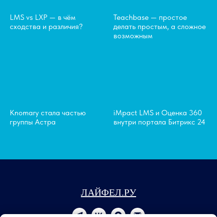
LMS vs LXP — в чём
Teachbase — простое
сходства и различия?
делать простым, а сложное
возможным
Knomary стала частью
iMpact LMS и Оценка 360
группы Астра
внутри портала Битрикс 24
ЛАЙФЕЛ.РУ