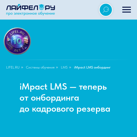
LIFEL.RU
»
Системы обучения
»
LMS
»
iMpact LMS онбординг
iMpact LMS — теперь
от онбординга
до кадрового резерва