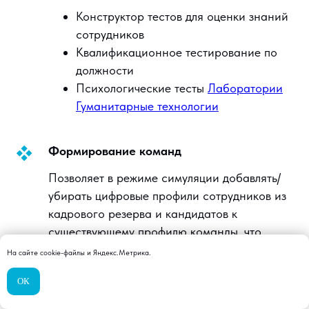
Конструктор тестов для оценки знаний
сотрудников
Квалификационное тестирование по
должности
Психологические тесты
Лаборатории
Гуманитарные технологии
Формирование команд
Позволяет в режиме симуляции добавлять/
убирать цифровые профили сотрудников из
кадрового резерва и кандидатов к
существующему профилю команды, что
помогает принимать более взвешенные
На сайте cookie-файлы и Яндекс.Метрика.
решения на этапе найма
ОК