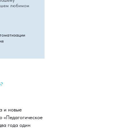
 Вашему
нашем любимом
втоматизации
ия
о?
а и новые
ю «Педагогическое
два года один