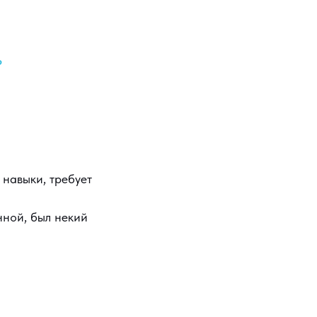
?
 навыки, требует
нной, был некий