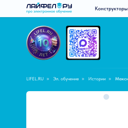
Конструкторы
LIFEL.RU
Эл. обучение
Истории
Макси
»
»
»