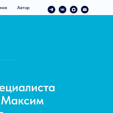
ния
Автор
ециалиста
: Максим