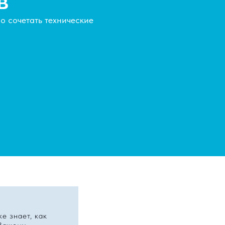
в
но сочетать технические
ке знает, как