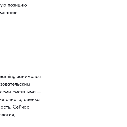
ную позицию
компанию
Learning занимался
ьзовательским
 всеми смежными —
я очного, оценка
ость. Сейчас
ология,