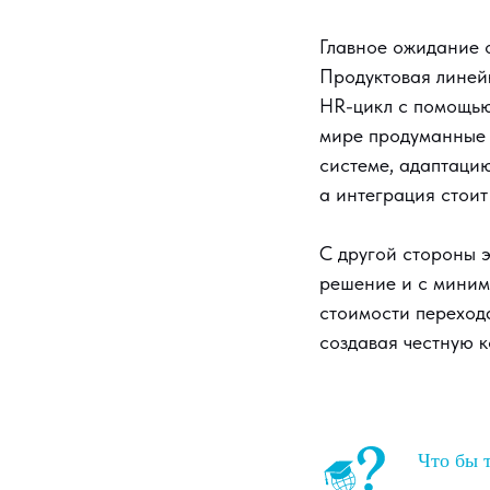
Главное ожидание о
Продуктовая линейк
HR-цикл с помощью
мире продуманные 
системе, адаптацию
а интеграция стоит
С другой стороны э
решение и с миним
стоимости перехода
создавая честную 
Что бы т