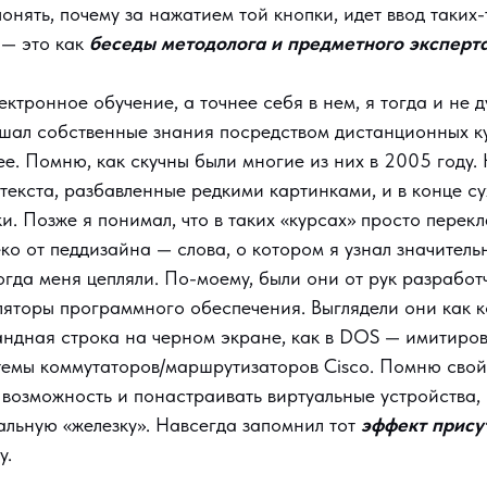
онять, почему за нажатием той кнопки, идет ввод таких-т
 — это как
беседы методолога и предметного эксперт
ектронное обучение, а точнее себя в нем, я тогда и не д
шал собственные знания посредством дистанционных ку
е. Помню, как скучны были многие из них в 2005 году.
 текста, разбавленные редкими картинками, и в конце су
и. Позже я понимал, что в таких «курсах» просто перек
еко от педдизайна — слова, о котором я узнал значител
огда меня цепляли. По-моему, были они от рук разрабо
яторы программного обеспечения. Выглядели они как 
ндная строка на черном экране, как в DOS — имитиро
емы коммутаторов/маршрутизаторов Cisco. Помню свой 
возможность и понастраивать виртуальные устройства, 
еальную «железку». Навсегда запомнил тот
эффект прису
у.