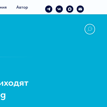
ния
Автор
иходят
ng