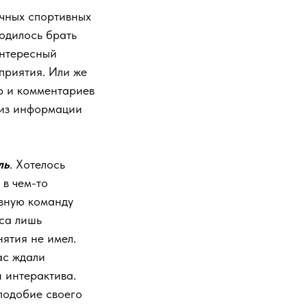
ичных спортивных
одилось брать
интересный
сприятия. Или же
р и комментариев
лиз информации
ль
. Хотелось
 в чем-то
ивную команду
са лишь
нятия не имел.
ас ждали
и интерактива.
подобие своего