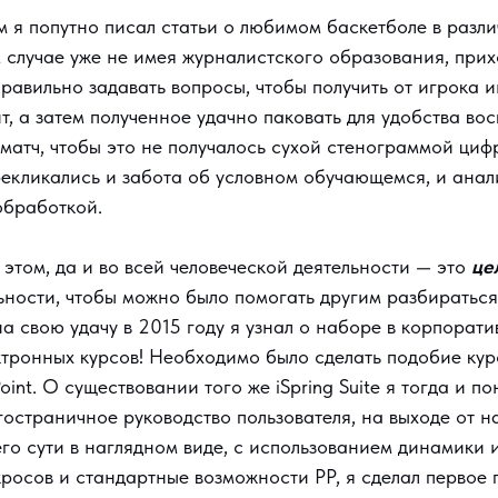
м я попутно писал статьи о любимом баскетболе в разл
 случае уже не имея журналистского образования, прих
правильно задавать вопросы, чтобы получить от игрока 
нт, а затем полученное удачно паковать для удобства во
матч, чтобы это не получалось сухой стенограммой циф
ерекликались и забота об условном обучающемся, и ана
обработкой.
 этом, да и во всей человеческой деятельности — это
це
ьности, чтобы можно было помогать другим разбираться
а свою удачу в 2015 году я узнал о наборе в корпорат
ктронных курсов! Необходимо было сделать подобие кур
int. О существовании того же iSpring Suite я тогда и по
остраничное руководство пользователя, на выходе от н
го сути в наглядном виде, с использованием динамики 
росов и стандартные возможности PP, я сделал первое 