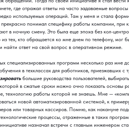
аж обращений. Тогда по своей инициативе я стал вести
анете, где отражал ответы на часто задаваемые вопросы
редко используемых операций. Там у меня и стала фор
Я прекрасно понимал специфику работы компании, при 
ют в ночную смену. Это была еще эпоха без кол-центро
о из тех, кто обращается ко мне днем по телефону, мог 
и найти ответ на свой вопрос в оперативном режиме.
ых специализированных программ несколько раз мне д
обучения в техклассах для работников, приезжавших с т
зировать
большие руководства пользователей, выбирать 
 которой в сжатые сроки можно очно показать основы р
е, технологию работы которой не знаешь. Мне — «ком
оваться новой автоматизированной системой, к пример
черов или товарных кассиров. Помню, как накануне под
 технологические процессы, отраженные в таких програм
 инициативе назначал встречи с главным инженером ста