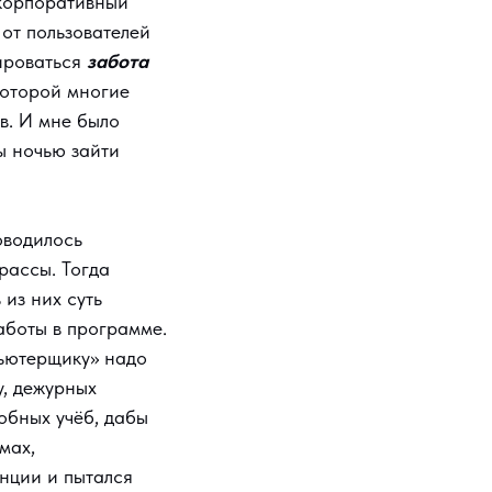
 корпоративный
 от пользователей
мироваться
забота
которой многие
в. И мне было
бы ночью зайти
оводилось
рассы. Тогда
из них суть
аботы в программе.
пьютерщику» надо
у, дежурных
обных учёб, дабы
мах,
нции и пытался