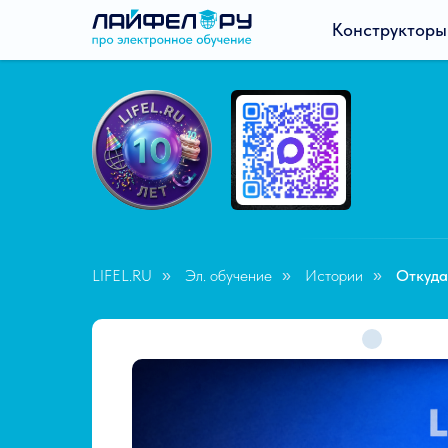
Конструкторы
LIFEL.RU
Эл. обучение
Истории
Откуда
»
»
»