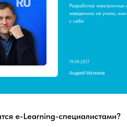
Разработке электронных 
заведениях не учили, им
с себя
19.09.2017
Андрей Матюков
ится e-Learning-специалистами?