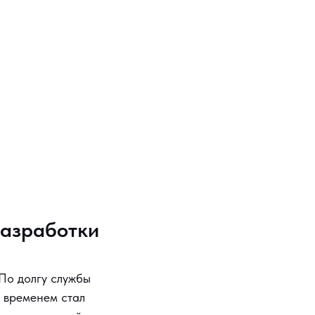
разработки
 По долгу службы
о временем стал