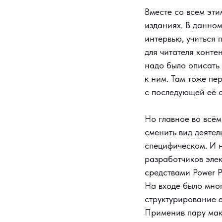
Вместе со всем эти
изданиях. В данном
интервью, учиться 
для читателя конте
надо было описать 
к ним. Там тоже п
с последующей её 
Но главное во всём
сменить вид деятел
специфическом. И н
разработчиков эле
средствами Power Po
На входе было мног
структурирование е
Применив пару мак