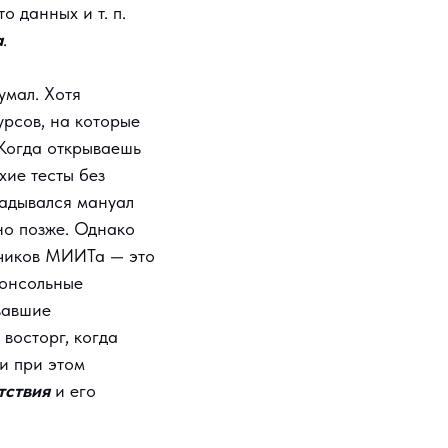
о данных и т. п.
а
.
умал. Хотя
рсов, на которые
 Когда открываешь
хие тесты без
ладывался мануал
ьно позже. Однако
тчиков МИИТа — это
консольные
вавшие
восторг, когда
и при этом
тствия
и его