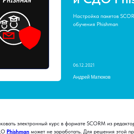
Настройка пакетов SCOR
обучения Phishman
06.12.2021
Андрей Матюков
иковать электронный курс в формате SCORM из редакт
СДО
Phishman
может не заработать. Для решения этой п