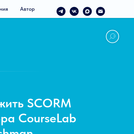
ния
Автор
ужить SCORM
ора CourseLab
shman