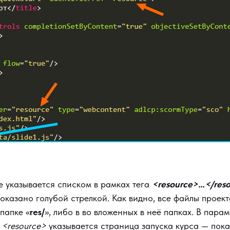
е указывается списком в рамках тега
<resource>…</res
оказано голубой стрелкой. Как видно, все файлы проек
папке «
res/
», либо в во вложенных в неё папках. В пара
а
<resource>
указывается страница запуска курса — пок