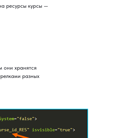
на ресурсы курсы —
м они хранятся
трелками разных