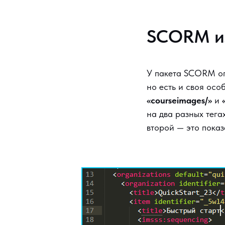
SCORM из
У пакета SCORM опу
но есть и своя осо
«courseimages/»
и
на два разных тега
второй — это пока