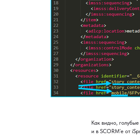
Как видно, голубые
и в SCORM’е от iSp