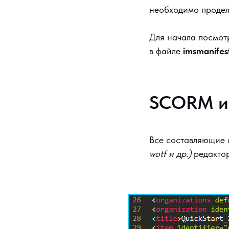
необходимо продел
Для начала посмот
в файле
imsmanifes
SCORM из
Все составляющие
wotf и др.)
редактор 