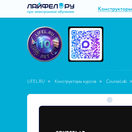
Конструкторы
LIFEL.RU
Конструкторы курсов
CourseLab
»
»