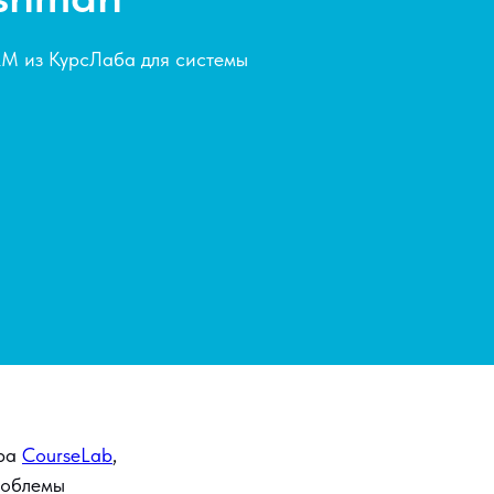
M из КурсЛаба для системы
ора
CourseLab
,
роблемы