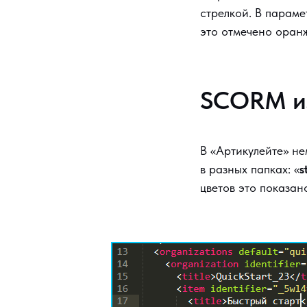
стрелкой. В парам
это отмечено оран
SCORM из 
В «Артикулейте» н
в разных папках: «
s
цветов это показан