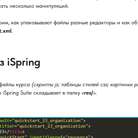
ать несколько манипуляций.
рим, как упаковывают файлы разные редакторы и как об
t.xml
.
 iSpring
 файлы курса
(скрипты js; таблицы стилей css; картинки p
iSpring Suite складывает в папку «
res/
».