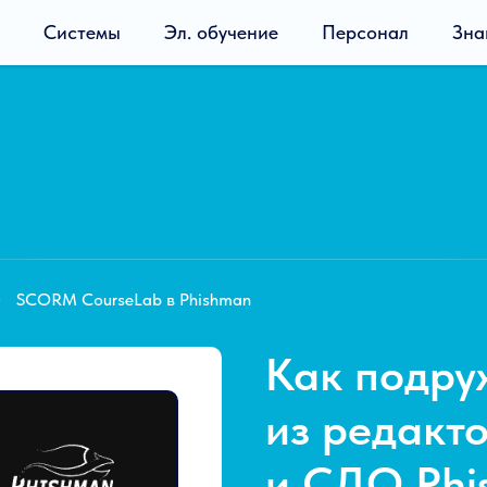
Системы
Эл. обучение
Персонал
Зна
SCORM CourseLab в Phishman
»
Как подр
из редакт
и СДО Phi