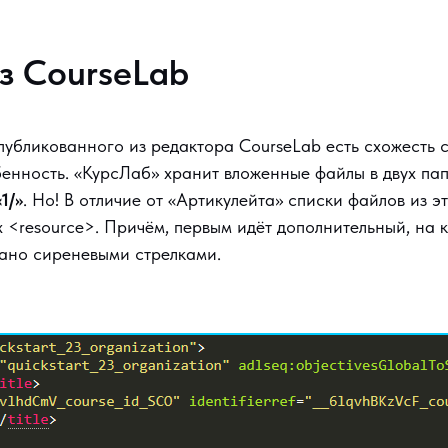
 CourseLab
бликованного из редактора CourseLab есть схожесть с 
бенность. «КурсЛаб» хранит вложенные файлы в двух па
«1/»
. Но! В отличие от «Артикулейта» списки файлов из э
х <resource>. Причём, первым идёт дополнительный, на 
зано сиреневыми стрелками.