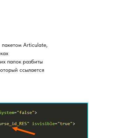
пакетом Articulate,
пках
тих папок разбиты
который ссылается