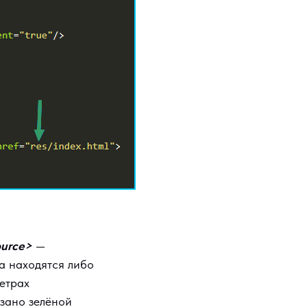
ource>
—
та находятся либо
метрах
азано зелёной