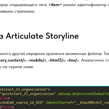
етрах открывающего тега
<item>
указан идентификатор 
жевыми стрелками.
Articulate Storyline
емного другая иерархия хранения вложенных файлов. Та
tory_content/»
, «
mobile/»
, «
html5/»
, «
lms/
». Аналогично с
о на скрине ниже.