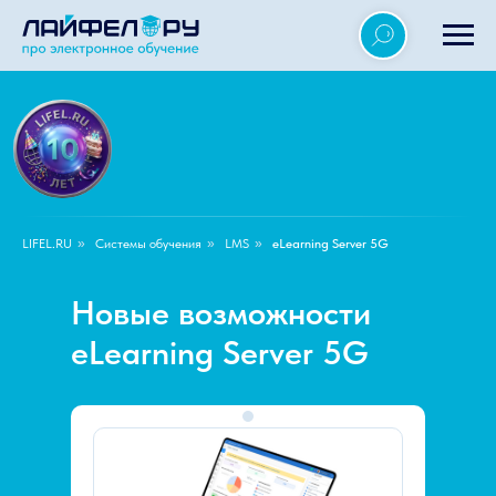
LIFEL.RU
»
Системы обучения
»
LMS
»
eLearning Server 5G
Новые возможности
eLearning Server 5G