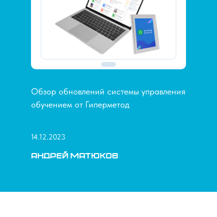
Обзор обновлений системы управления
обучением от Гиперметод
14.12.2023
Андрей Матюков