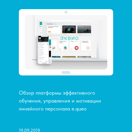
Обзор платформы эффективного
обучения, управления и мотивации
линейного персонала e.queo
19.09.2019