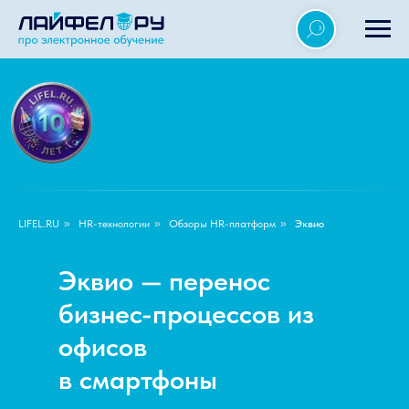
LIFEL.RU
»
HR-технологии
»
Обзоры HR-платформ
»
Эквио
Эквио — перенос
бизнес-процессов из
офисов
в смартфоны