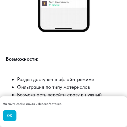
Возможности:
Раздел доступен в офлайн-режиме
Фильтрация по типу материалов
Возможность перейти сразу в нужный
материал и улучшить свои результаты
На сайте cookie-файлы и Яндекс.Метрика.
Просмотр детальной статистики
ОК
по прохождению курсов, тестов и опросов
(Дата начала прохождения, количество