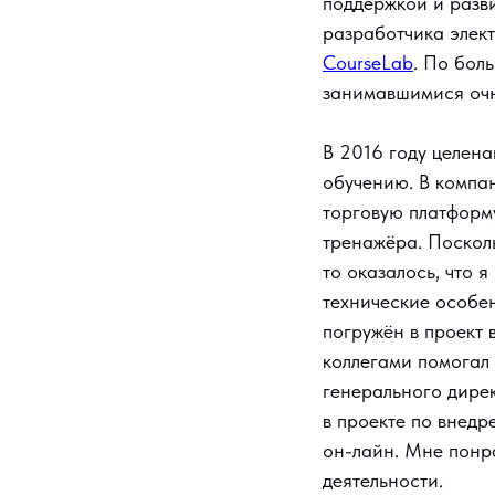
поддержкой и разв
разработчика элект
CourseLab
. По бол
занимавшимися оч
В 2016 году целен
обучению. В компан
торговую платформ
тренажёра. Посколь
то оказалось, что 
технические особен
погружён в проект 
коллегами помогал 
генерального дирек
в проекте по внедр
он-лайн. Мне понра
деятельности.