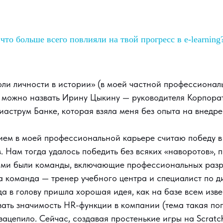
что больше всего повлияли на твой прогресс в e-learning
оли личности в истории» (в моей частной профессионал
м можно назвать Ирину Цыкину — руководителя Корпора
аструм Банке, которая взяла меня без опыта на внедр
ем в моей профессиональной карьере считаю победу в
. Нам тогда удалось победить без всяких «наворотов», п
ми были команды, включающие профессиональных разр
а команда — тренер учебного центра и специалист по 
а в голову пришла хорошая идея, как на базе всем изве
ать значимость HR-функции в компании (тема такая поп
 зацепило. Сейчас, создавая простенькие игры на Scratc