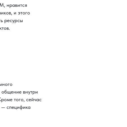
CM, нравится
иков, и этого
ть ресурсы
ктов.
 много
, общение внутри
роме того, сейчас
е — специфика