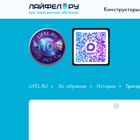
Конструкторы
LIFEL.RU
Эл. обучение
Истории
Григо
»
»
»