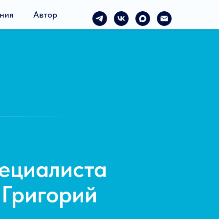
ния
Автор
ециалиста
 Григорий