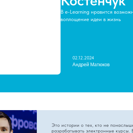
Костенчук
В e-Learning нравится возможн
воплощение идеи в жизнь
02.12.2024
Андрей Матюков
Это истории о тех, кто не понаслыш
разрабатывать электронные курсы.