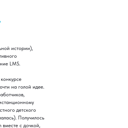
?
ьной истории),
тивного
ение LMS.
 конкурсе
очти на голой идее.
аботчиков,
дистанционному
стного детского
алась). Получилось
h вместе с дочкой,