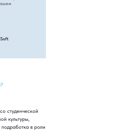
нашем
Soft
о?
 со студенческой
ой культуры,
 подработка в роли