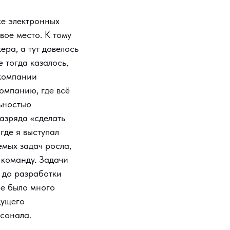
се электронных
вое место. К тому
ра, а тут довелось
 тогда казалось,
 компании
омпанию, где всё
льностью
азряда «сделать
 где я выступал
емых задач росла,
 команду. Задачи
 до разработки
ле было много
дущего
рсонала.