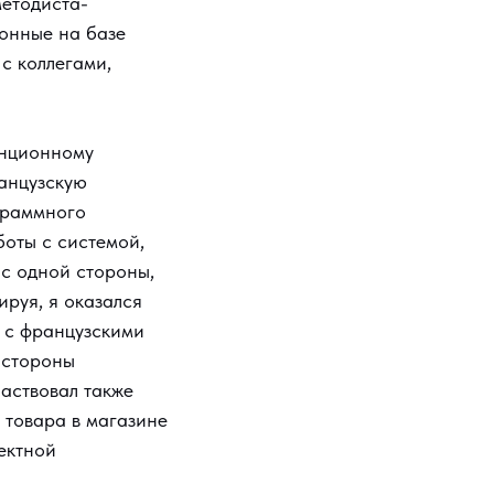
методиста-
ронные на базе
с коллегами,
анционному
ранцузскую
граммного
боты с системой,
 с одной стороны,
ируя, я оказался
е с французскими
 стороны
частвовал также
е товара в магазине
ектной