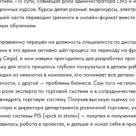
итием. По сути, совмещал роли администратора LMS и 
ронных курсов. Курсы делал разные: видеокурсы, элект
ьшей части переводил тренинги в онлайн-формат вместе 
ным обучением.
аправленно перешёл на должность специалиста по дист
ии в это время активно шёл процесс по переходу на ф
у Cegid, и мои навыки пригодились для разработки про
ку для этого пришлось глубоко погрузиться в детали ра
я один из немногих в компании, кто понимает все детали:
ности, с другой — проблемы бизнеса. Сам того не план
в роли эксперта по торговой системе и в сотрудничеств
внедрять торговую систему. Получив высокую оценку со
тора и директора департамента розничной торговли, у
ению системы PIS («pick in store») — покупка и получени
вилась работа в проектах, и дальше я искал себя в про