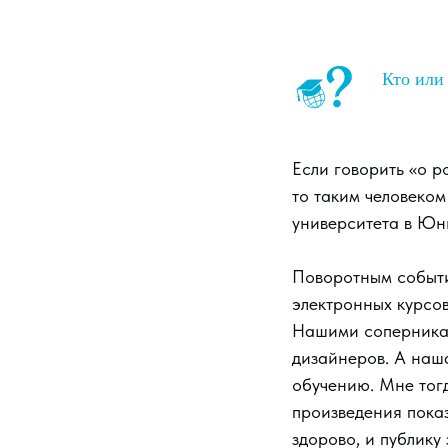
Кто или 
Если говорить «о р
то таким человеко
университета в Юни
Поворотным событи
электронных курсов
Нашими соперника
дизайнеров. А наш
обучению. Мне тогд
произведения показ
здорово, и публику