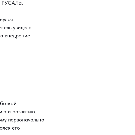
, РУСАЛа.
кнулся
тель увидела
на внедрение
аботкой
ию и развитию.
тому первоначально
ался его