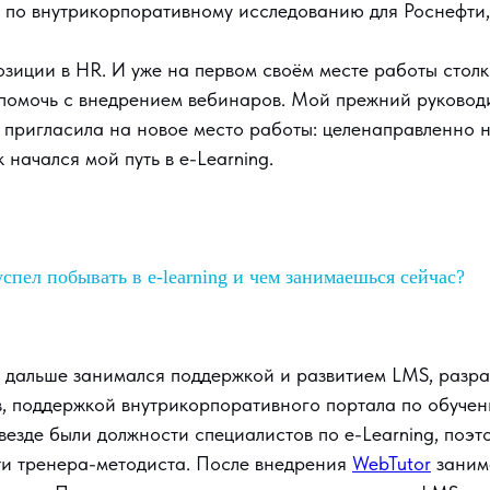
 по внутрикорпоративному исследованию для Роснефти
озиции в HR. И уже на первом своём месте работы стол
помочь с внедрением вебинаров. Мой прежний руководи
и пригласила на новое место работы: целенаправленно 
 начался мой путь в e-Learning.
спел побывать в e-learning и чем занимаешься сейчас?
, дальше занимался поддержкой и развитием LMS, разр
в, поддержкой внутрикорпоративного портала по обучен
 везде были должности специалистов по e-Learning, поэ
ти тренера-методиста. После внедрения
WebTutor
заним