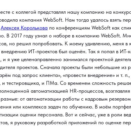
месте с коллегой представлял нашу компанию на конкур
оводила компания WebSoft. Нам тогда удалось взять пер
л
Алексея Королькова
по конференциям WebSoft как спике
о. В 2017 году узнал о наборе в компанию WebSoft. Мне
сов, но решил попробовать. К моему удивлению, меня в
 внедрению ИТ-проектов был оценён. Так я попал в ИТ-к
, и я уже целенаправленно занимался проектной деяте
дителя проектов. Сначала проекты были небольшие из р
рём под запрос клиента», «провести внедрение» и т. п.,
, и тестировщика, и ПМа. Со временем сложность реша
 полноценной автоматизацией HR-процессов, возглавляя
разные: от автоматизации работы с кадровым резервом
ения или комплекса задач по обучению. В моём портфе
тизации оценки персонала. Вот и сейчас, уже в роли ве
тов, я руковожу разработкой приложений по оценке пе