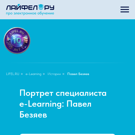
LIFEL.RU
»
e-Learning
»
Истории
»
Павел Безяев
Портрет специалиста
e-Learning: Павел
Безяев